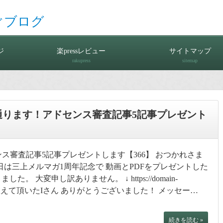
ぐブログ
ジ
楽pressレビュー
サイトマップ
rakupress
sitemap
通ります！アドセンス審査記事5記事プレゼント
ス審査記事5記事プレゼントします【366】 おつかれさま
日は三上メルマガ1周年記念で 動画とPDFをプレゼントした
た。 大変申し訳ありません。 ↓ https://domain-
uchou.pdf 教えて頂いたIさん ありがとうございました！ メッセー…
続きを読む »