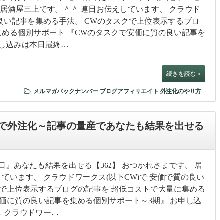
。 居酒屋三上です。＾＾ 連日お伝えしています、 クラウド
の良い記事を集める手法。 CWのタスクで上位表示するブロ
集める個別サポート 『CWのタスクで安価に質の良い記事を
申し込みは本日最終…
続きを読む »
メルマガバックナンバー
ブログアフィリエイト
外注化のやり方
で外注化～記事の量産であなたも結果を出せる
日』あなたも結果を出せる【362】 おつかれさまです。 居
ています、 クラウドワークス(以下CW)で 安価で質の良い
クで上位表示するブログの記事を 超低コストで大量に集める
安価に質の良い記事を集める個別サポート～3期』 お申し込
↓ クラウドワー…