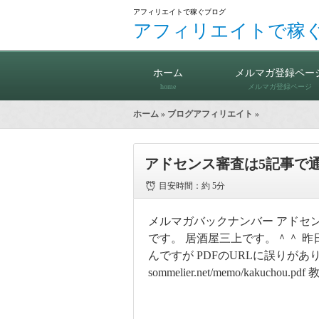
アフィリエイトで稼ぐブログ
アフィリエイトで稼
ホーム
メルマガ登録ペー
home
メルマガ登録ページ
ホーム
»
ブログアフィリエイト
»
アドセンス審査は5記事で
目安時間：
約 5分
メルマガバックナンバー アドセン
です。 居酒屋三上です。＾＾ 昨
んですが PDFのURLに誤りがありまし
sommelier.net/memo/kak