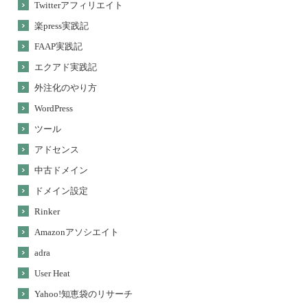
Twitterアフィリエイト
楽press実践記
FAAP実践記
エクアド実践記
外注化のやり方
WordPress
ツール
アドセンス
中古ドメイン
ドメイン設定
Rinker
Amazonアソシエイト
adra
User Heat
Yahoo!知恵袋のリサーチ