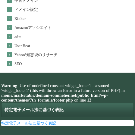
中古ドメイン
ドメイン設定
Rinker
Amazonアソシエイト
adra
User Heat
Yahoo!知恵袋のリサーチ
SEO
Warning
: Use of undefined constant widget_footer1 - assumed
'widget_footer1' (this will throw an Error in a future version of PHP) in
/home/marketable/domain-sommelier.net/public_html/wp-
content/themes/7th_formula/footer.php
on line
12
特定電子メール法に基づく表記
特定電子メール法に基づく表記