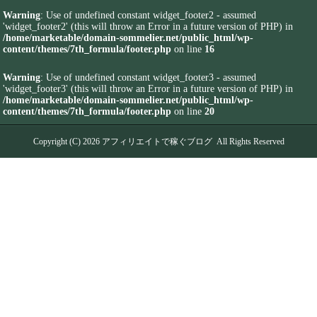
Warning
: Use of undefined constant widget_footer2 - assumed
'widget_footer2' (this will throw an Error in a future version of PHP) in
/home/marketable/domain-sommelier.net/public_html/wp-
content/themes/7th_formula/footer.php
on line
16
Warning
: Use of undefined constant widget_footer3 - assumed
'widget_footer3' (this will throw an Error in a future version of PHP) in
/home/marketable/domain-sommelier.net/public_html/wp-
content/themes/7th_formula/footer.php
on line
20
Copyright (C) 2026
アフィリエイトで稼ぐブログ
All Rights Reserved