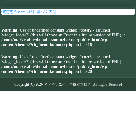
特定電子メール法に基づく表記
Warning
: Use of undefined constant widget_footer2 - assumed
'widget_footer2' (this will throw an Error in a future version of PHP) in
/home/marketable/domain-sommelier.net/public_html/wp-
content/themes/7th_formula/footer.php
on line
16
Warning
: Use of undefined constant widget_footer3 - assumed
'widget_footer3' (this will throw an Error in a future version of PHP) in
/home/marketable/domain-sommelier.net/public_html/wp-
content/themes/7th_formula/footer.php
on line
20
Copyright (C) 2026
アフィリエイトで稼ぐブログ
All Rights Reserved