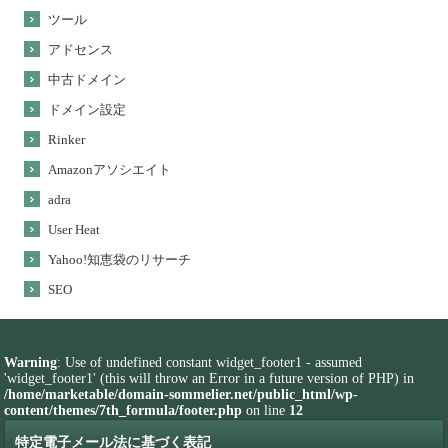
ツール
アドセンス
中古ドメイン
ドメイン設定
Rinker
Amazonアソシエイト
adra
User Heat
Yahoo!知恵袋のリサーチ
SEO
Warning
: Use of undefined constant widget_footer1 - assumed
'widget_footer1' (this will throw an Error in a future version of PHP) in
/home/marketable/domain-sommelier.net/public_html/wp-
content/themes/7th_formula/footer.php
on line
12
特定電子メール法に基づく表記