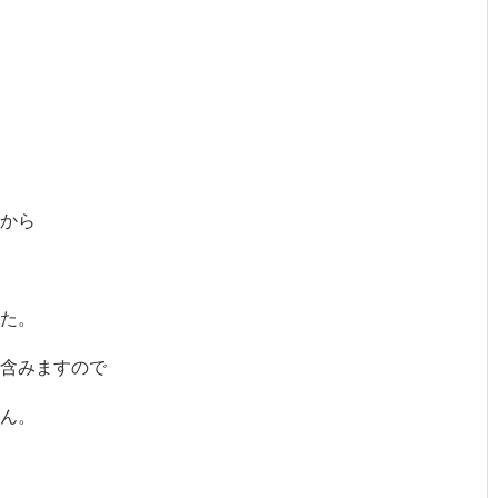
から
た。
含みますので
ん。