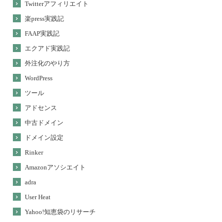
Twitterアフィリエイト
楽press実践記
FAAP実践記
エクアド実践記
外注化のやり方
WordPress
ツール
アドセンス
中古ドメイン
ドメイン設定
Rinker
Amazonアソシエイト
adra
User Heat
Yahoo!知恵袋のリサーチ