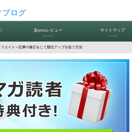
ぐブログ
ジ
楽pressレビュー
サイトマップ
rakupress
sitemap
フィリエイト～記事の修正をして順位アップを狙う方法