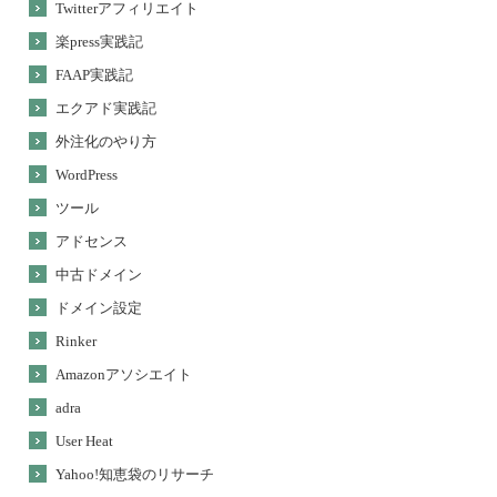
Twitterアフィリエイト
楽press実践記
FAAP実践記
エクアド実践記
外注化のやり方
WordPress
ツール
アドセンス
中古ドメイン
ドメイン設定
Rinker
Amazonアソシエイト
adra
User Heat
Yahoo!知恵袋のリサーチ