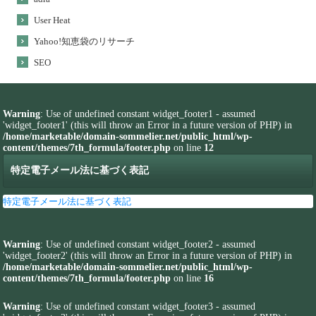
User Heat
Yahoo!知恵袋のリサーチ
SEO
Warning
: Use of undefined constant widget_footer1 - assumed
'widget_footer1' (this will throw an Error in a future version of PHP) in
/home/marketable/domain-sommelier.net/public_html/wp-
content/themes/7th_formula/footer.php
on line
12
特定電子メール法に基づく表記
特定電子メール法に基づく表記
Warning
: Use of undefined constant widget_footer2 - assumed
'widget_footer2' (this will throw an Error in a future version of PHP) in
/home/marketable/domain-sommelier.net/public_html/wp-
content/themes/7th_formula/footer.php
on line
16
Warning
: Use of undefined constant widget_footer3 - assumed