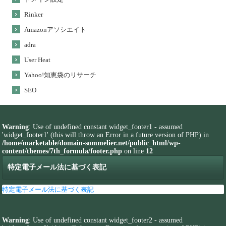
Rinker
Amazonアソシエイト
adra
User Heat
Yahoo!知恵袋のリサーチ
SEO
Warning
: Use of undefined constant widget_footer1 - assumed
'widget_footer1' (this will throw an Error in a future version of PHP) in
/home/marketable/domain-sommelier.net/public_html/wp-
content/themes/7th_formula/footer.php
on line
12
特定電子メール法に基づく表記
特定電子メール法に基づく表記
Warning
: Use of undefined constant widget_footer2 - assumed