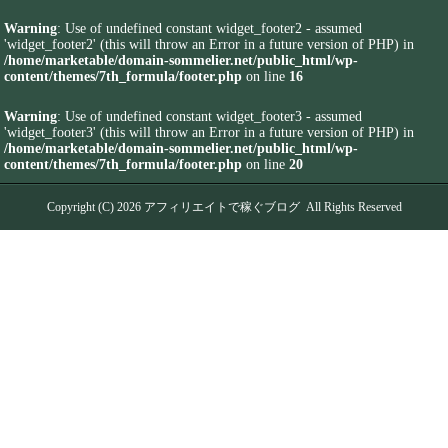
Warning
: Use of undefined constant widget_footer2 - assumed
'widget_footer2' (this will throw an Error in a future version of PHP) in
/home/marketable/domain-sommelier.net/public_html/wp-
content/themes/7th_formula/footer.php
on line
16
Warning
: Use of undefined constant widget_footer3 - assumed
'widget_footer3' (this will throw an Error in a future version of PHP) in
/home/marketable/domain-sommelier.net/public_html/wp-
content/themes/7th_formula/footer.php
on line
20
Copyright (C) 2026
アフィリエイトで稼ぐブログ
All Rights Reserved