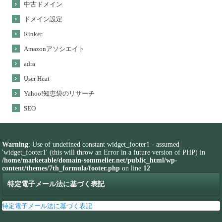
中古ドメイン
ドメイン設定
Rinker
Amazonアソシエイト
adra
User Heat
Yahoo!知恵袋のリサーチ
SEO
Warning
: Use of undefined constant widget_footer1 - assumed
'widget_footer1' (this will throw an Error in a future version of PHP) in
/home/marketable/domain-sommelier.net/public_html/wp-
content/themes/7th_formula/footer.php
on line
12
特定電子メール法に基づく表記
特定電子メール法に基づく表記