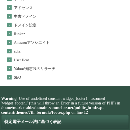
アドセンス
中古ドメイン
ドメイン設定
Rinker
Amazonアソシエイト
adra
User Heat
Yahoo!知恵袋のリサーチ
SEO
Warning
: Use of undefined constant widget_footer1 - assumed
'widget_footer1' (this will throw an Error in a future version of PHP) in
/home/marketable/domain-sommelier.net/public_html/wp-
content/themes/7th_formula/footer.php
on line
12
特定電子メール法に基づく表記