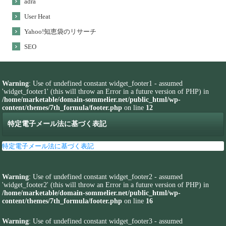
adra
User Heat
Yahoo!知恵袋のリサーチ
SEO
Warning
: Use of undefined constant widget_footer1 - assumed
'widget_footer1' (this will throw an Error in a future version of PHP) in
/home/marketable/domain-sommelier.net/public_html/wp-
content/themes/7th_formula/footer.php
on line
12
特定電子メール法に基づく表記
特定電子メール法に基づく表記
Warning
: Use of undefined constant widget_footer2 - assumed
'widget_footer2' (this will throw an Error in a future version of PHP) in
/home/marketable/domain-sommelier.net/public_html/wp-
content/themes/7th_formula/footer.php
on line
16
Warning
: Use of undefined constant widget_footer3 - assumed