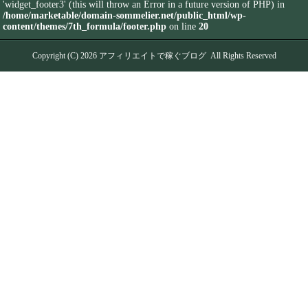
'widget_footer3' (this will throw an Error in a future version of PHP) in
/home/marketable/domain-sommelier.net/public_html/wp-
content/themes/7th_formula/footer.php
on line
20
Copyright (C) 2026
アフィリエイトで稼ぐブログ
All Rights Reserved