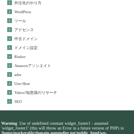
外注化のやり方
WordPress
ツール
アドセンス
中古ドメイン
ドメイン設定
Rinker
Amazonアソシエイト
adra
User Heat
Yahoo!知恵袋のリサーチ
SEO
Warning
: Use of undefined constant widget_footer1 - assumed
'widget_footer1' (this will throw an Error in a future version of PHP) in
/home/marketable/domain-sommelier.net/public_html/wp-