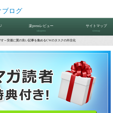
ぐブログ
ジ
楽pressレビュー
サイトマップ
rakupress
sitemap
です～安価に質の良い記事を集めるCWのタスクの外注化