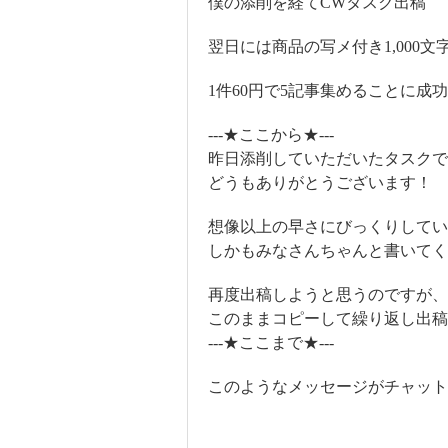
僕の添削を経てCWタスク出稿
翌日には商品の写メ付き1,000
1件60円で5記事集めることに成
---★ここから★---
昨日添削していただいたタスクで
どうもありがとうございます！
想像以上の早さにびっくりしてい
しかもみなさんちゃんと書いてく
再度出稿しようと思うのですが、
このままコピーして繰り返し出
---★ここまで★---
このようなメッセージがチャット