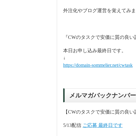
外注化やブログ運営を覚えてみま
『CWのタスクで安価に質の良い
本日お申し込み最終日です。
↓
https://domain-sommelier.net/cwtask
メルマガバックナンバー
【CWのタスクで安価に質の良い
5/13配信
ご応募 最終日です